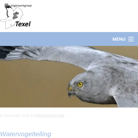
MENU
U bevindt zich hier:
Home
Agenda
Watervogeltelling