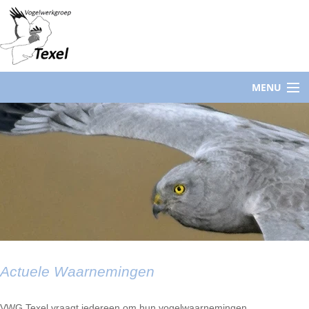
MENU
Actuele Waarnemingen
VWG Texel vraagt iedereen om hun vogelwaarnemingen