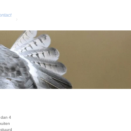
ntact
 dan 4
buiten
estuurd