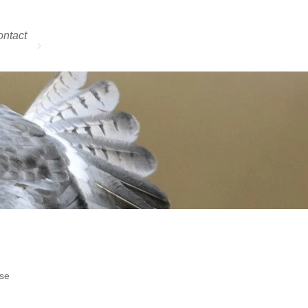
ntact
lse